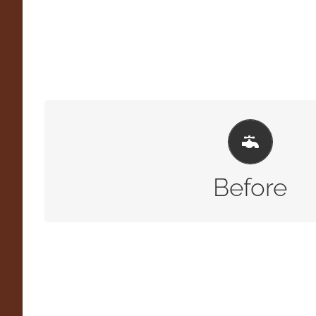
空
Before