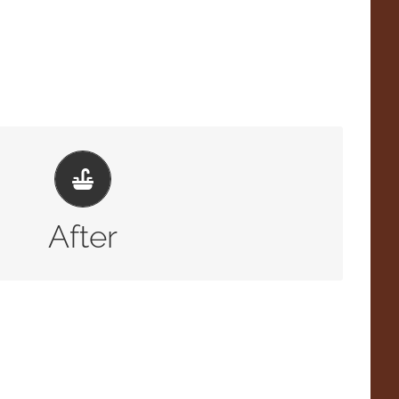
勝手口を設ける土間打ちを打ち
庇を付けたら便利に使えるスペースになりました
After