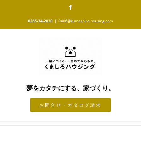
Skip
Facebook
to
content
0265-34-2030
|
9406@kumashiro-housing.com
夢をカタチにする、家づくり。
お問合せ・カタログ請求