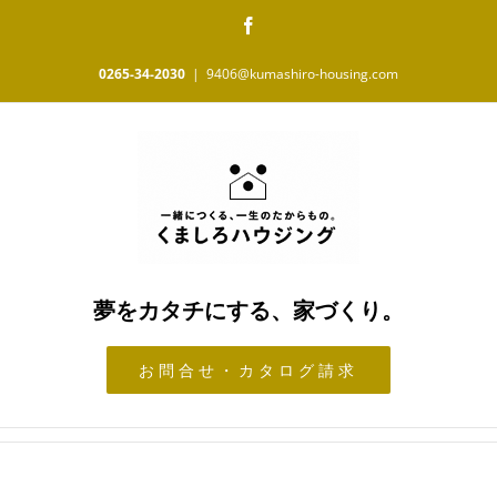
Skip
Facebook
to
content
0265-34-2030
|
9406@kumashiro-housing.com
夢をカタチにする、家づくり。
お問合せ・カタログ請求