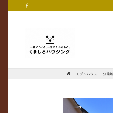
Skip
Facebook
to
content
モデルハウス
分譲
View
Larger
Image