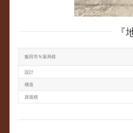
『
飯田市Ｎ薬局様
設計
構造
床面積