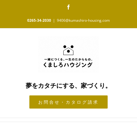
Skip
Facebook
to
content
0265-34-2030
|
9406@kumashiro-housing.com
夢をカタチにする、家づくり。
お問合せ・カタログ請求