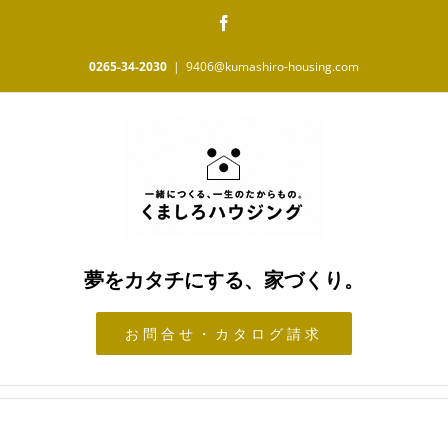
Skip
Facebook
to
content
0265-34-2030
|
9406@kumashiro-housing.com
夢をカタチにする、家づくり。
お問合せ・カタログ請求