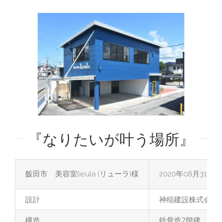
View
Larger
Image
『なりたいが叶う場所』
飯田市 美容室lieula (リューラ)様
2020年08月31日
設計
神稲建設株式会社
構造
鉄骨造2階建