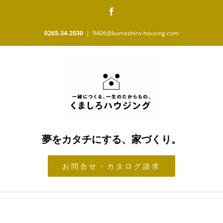
Skip
Facebook
to
content
0265-34-2030
|
9406@kumashiro-housing.com
夢をカタチにする、家づくり。
お問合せ・カタログ請求