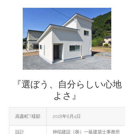
View
Larger
Image
『選ぼう、自分らしい心地
よさ』
高森町T様邸
2018年8月4日
設計
神稲建設（株）一級建築士事務所