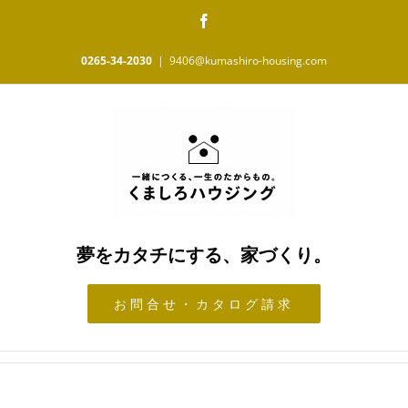
Skip
Facebook
to
content
0265-34-2030
|
9406@kumashiro-housing.com
夢をカタチにする、家づくり。
お問合せ・カタログ請求