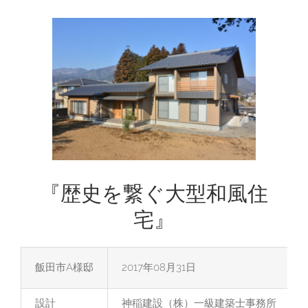
View
Larger
Image
『歴史を繋ぐ大型和風住
宅』
飯田市A様邸
2017年08月31日
設計
神稲建設（株）一級建築士事務所