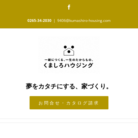
Skip
Facebook
to
content
0265-34-2030
|
9406@kumashiro-housing.com
夢をカタチにする、家づくり。
お問合せ・カタログ請求