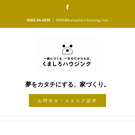
Skip
Facebook
to
content
0265-34-2030
|
9406@kumashiro-housing.com
夢をカタチにする、家づくり。
お問合せ・カタログ請求