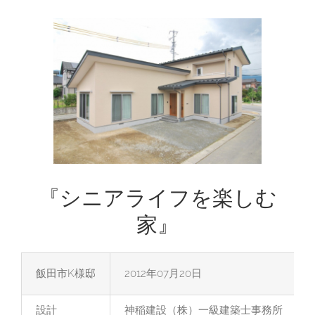
View
Larger
Image
『シニアライフを楽しむ
家』
飯田市K様邸
2012年07月20日
設計
神稲建設（株）一級建築士事務所