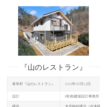
View
Larger
Image
『山のレストラン』
泰阜村『山のレストラン』
2011年06月23日
設計
(有)柏建築設計事務所
構造
木造軸組構法（在来構法