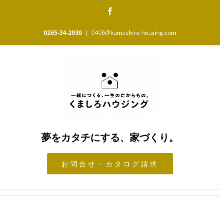
Skip
Facebook
to
content
0265-34-2030
|
9406@kumashiro-housing.com
夢をカタチにする、家づくり。
お問合せ・カタログ請求